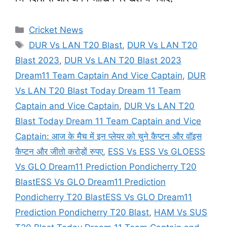
Categories
Cricket News
Tags
DUR Vs LAN T20 Blast
,
DUR Vs LAN T20
Blast 2023
,
DUR Vs LAN T20 Blast 2023
Dream11 Team Captain And Vice Captain
,
DUR
Vs LAN T20 Blast Today Dream 11 Team
Captain and Vice Captain
,
DUR Vs LAN T20
Blast Today Dream 11 Team Captain and Vice
Captain: आज के मैच में इन प्लेयर को चुने कैप्टन और वॉइस
कैप्टन और जीतो करोड़ों रुपए
,
ESS Vs ESS Vs GLOESS
Vs GLO Dream11 Prediction Pondicherry T20
BlastESS Vs GLO Dream11 Prediction
Pondicherry T20 BlastESS Vs GLO Dream11
Prediction Pondicherry T20 Blast
,
HAM Vs SUS