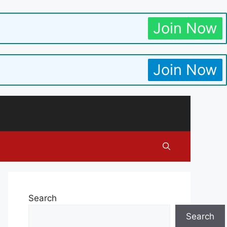
Join Now
Join Now
Search
Search