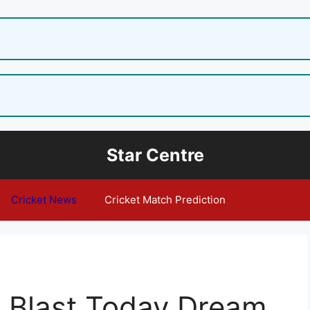
Star Centre
Cricket News
Cricket Match Prediction
 Blast Today Dream