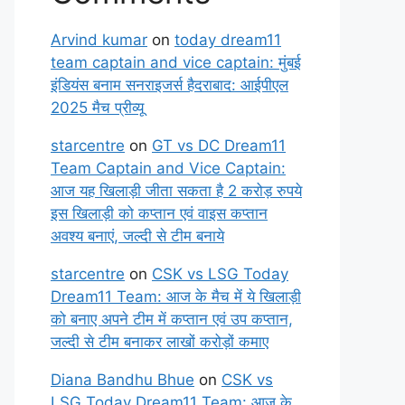
Arvind kumar
on
today dream11
team captain and vice captain: मुंबई
इंडियंस बनाम सनराइजर्स हैदराबाद: आईपीएल
2025 मैच प्रीव्यू
starcentre
on
GT vs DC Dream11
Team Captain and Vice Captain:
आज यह खिलाड़ी जीता सकता है 2 करोड़ रुपये
इस खिलाड़ी को कप्तान एवं वाइस कप्तान
अवश्य बनाएं, जल्दी से टीम बनाये
starcentre
on
CSK vs LSG Today
Dream11 Team: आज के मैच में ये खिलाड़ी
को बनाए अपने टीम में कप्तान एवं उप कप्तान,
जल्दी से टीम बनाकर लाखों करोड़ों कमाए
Diana Bandhu Bhue
on
CSK vs
LSG Today Dream11 Team: आज के