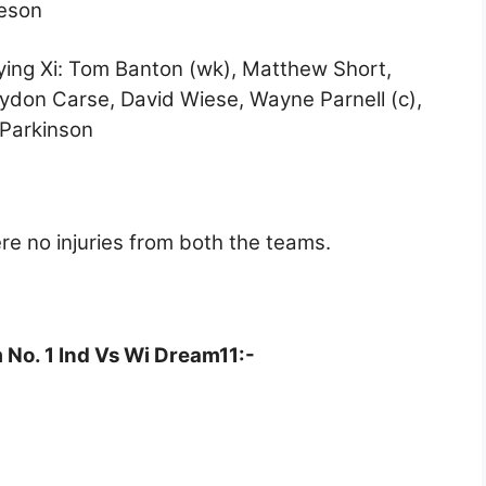
eeson
ing Xi: Tom Banton (wk), Matthew Short,
ydon Carse, David Wiese, Wayne Parnell (c),
 Parkinson
re no injuries from both the teams.
No. 1 Ind Vs Wi Dream11:-