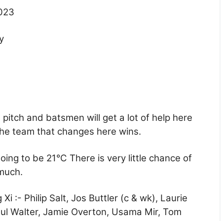
023
y
g pitch and batsmen will get a lot of help here
 the team that changes here wins.
ng to be 21°C There is very little chance of
 much.
i :- Philip Salt, Jos Buttler (c & wk), Laurie
ul Walter, Jamie Overton, Usama Mir, Tom