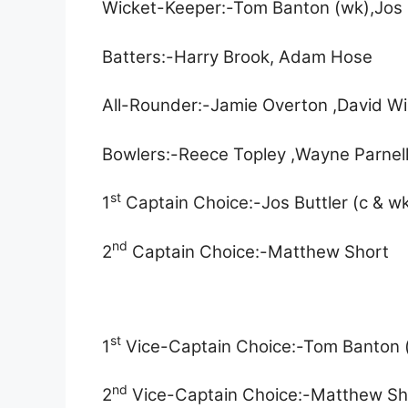
Wicket-Keeper:-Tom Banton (wk),Jos B
Batters:-Harry Brook, Adam Hose
All-Rounder:-Jamie Overton ,David W
Bowlers:-Reece Topley ,Wayne Parnell 
st
1
Captain Choice:-Jos Buttler (c & w
nd
2
Captain Choice:-Matthew Short
st
1
Vice-Captain Choice:-Tom Banton 
nd
2
Vice-Captain Choice:-Matthew Sh