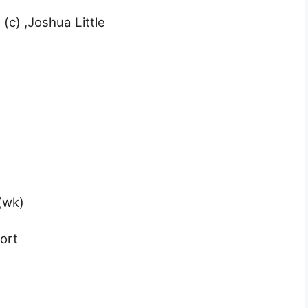
(c) ,Joshua Little
(wk)
ort