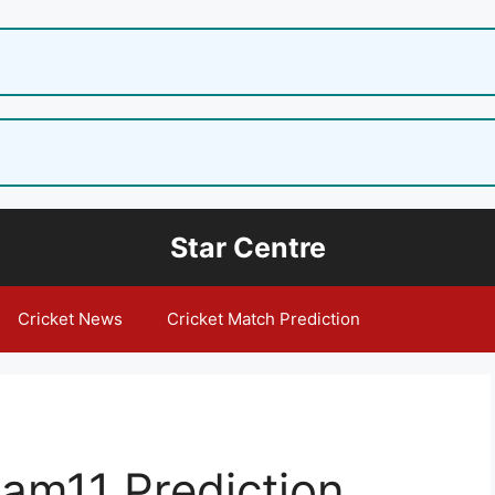
Star Centre
Cricket News
Cricket Match Prediction
m11 Prediction,