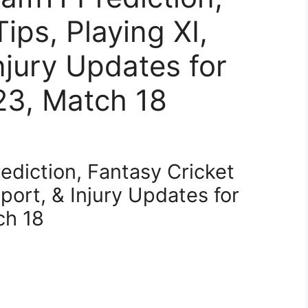
ips, Playing XI,
njury Updates for
3, Match 18
diction, Fantasy Cricket
eport, & Injury Updates for
ch 18