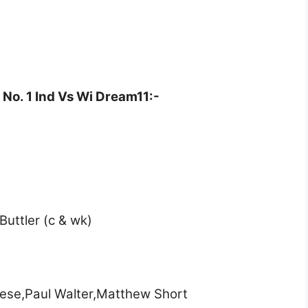
o. 1 Ind Vs Wi Dream11:-
uttler (c & wk)
iese,Paul Walter,Matthew Short