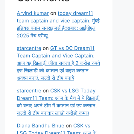
Arvind kumar
on
today dream11
team captain and vice captain: मुंबई
इंडियंस बनाम सनराइजर्स हैदराबाद: आईपीएल
2025 मैच प्रीव्यू
starcentre
on
GT vs DC Dream11
Team Captain and Vice Captain:
आज यह खिलाड़ी जीता सकता है 2 करोड़ रुपये
इस खिलाड़ी को कप्तान एवं वाइस कप्तान
अवश्य बनाएं, जल्दी से टीम बनाये
starcentre
on
CSK vs LSG Today
Dream11 Team: आज के मैच में ये खिलाड़ी
को बनाए अपने टीम में कप्तान एवं उप कप्तान,
जल्दी से टीम बनाकर लाखों करोड़ों कमाए
Diana Bandhu Bhue
on
CSK vs
LSG Today Dream11 Team: आज के