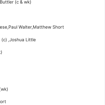
uttler (c & wk)
iese,Paul Walter,Matthew Short
(c) ,Joshua Little
k)
(wk)
ort