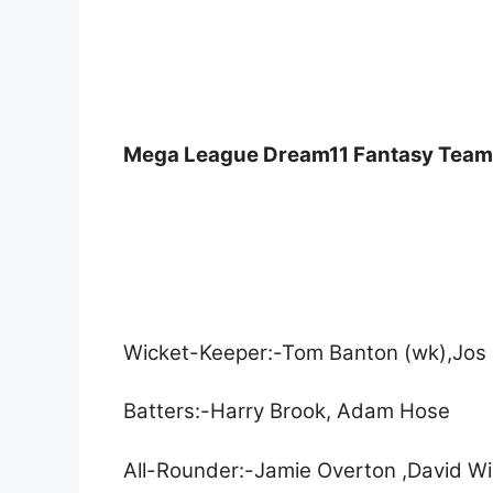
Mega League Dream11 Fantasy Team N
Wicket-Keeper:-Tom Banton (wk),Jos B
Batters:-Harry Brook, Adam Hose
All-Rounder:-Jamie Overton ,David W