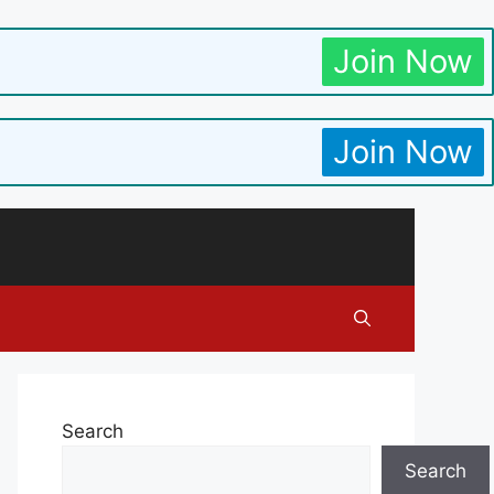
Join Now
Join Now
Search
Search