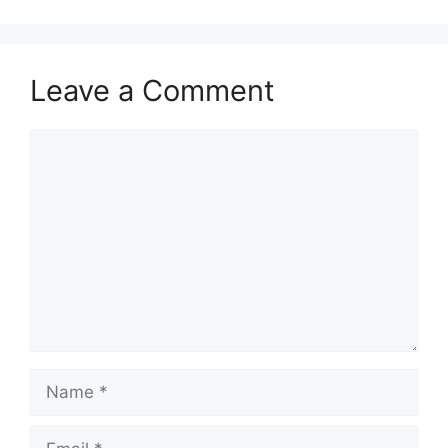
Leave a Comment
Comment
Name
Email