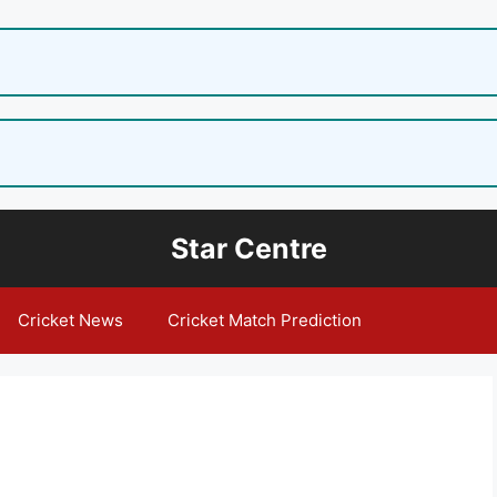
Star Centre
Cricket News
Cricket Match Prediction