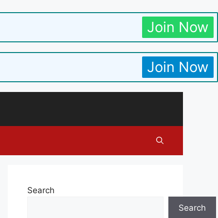
Join Now
Join Now
Search
Search