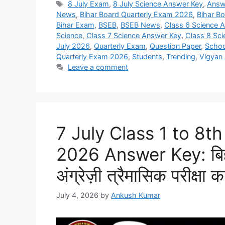
Tags
8 July Exam
,
8 July Science Answer Key
,
Answ
News
,
Bihar Board Quarterly Exam 2026
,
Bihar B
Bihar Exam
,
BSEB
,
BSEB News
,
Class 6 Science 
Science
,
Class 7 Science Answer Key
,
Class 8 Sc
July 2026
,
Quarterly Exam
,
Question Paper
,
Scho
Quarterly Exam 2026
,
Students
,
Trending
,
Vigyan
Leave a comment
7 July Class 1 to 8t
2026 Answer Key: बिहार 
अंग्रेज़ी त्रैमासिक परीक्षा 
July 4, 2026
by
Ankush Kumar