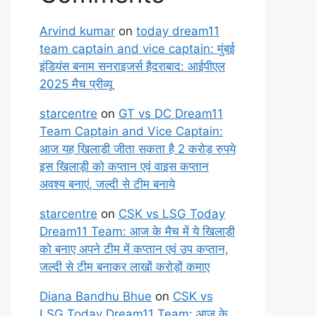
Arvind kumar
on
today dream11
team captain and vice captain: मुंबई
इंडियंस बनाम सनराइजर्स हैदराबाद: आईपीएल
2025 मैच प्रीव्यू
starcentre
on
GT vs DC Dream11
Team Captain and Vice Captain:
आज यह खिलाड़ी जीता सकता है 2 करोड़ रुपये
इस खिलाड़ी को कप्तान एवं वाइस कप्तान
अवश्य बनाएं, जल्दी से टीम बनाये
starcentre
on
CSK vs LSG Today
Dream11 Team: आज के मैच में ये खिलाड़ी
को बनाए अपने टीम में कप्तान एवं उप कप्तान,
जल्दी से टीम बनाकर लाखों करोड़ों कमाए
Diana Bandhu Bhue
on
CSK vs
LSG Today Dream11 Team: आज के