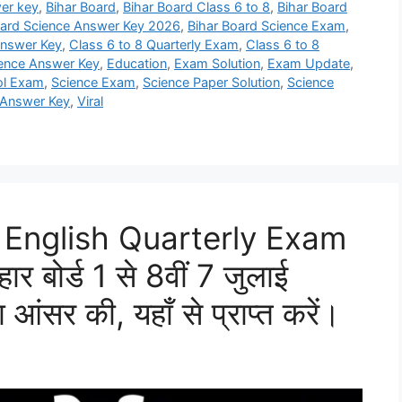
er key
,
Bihar Board
,
Bihar Board Class 6 to 8
,
Bihar Board
oard Science Answer Key 2026
,
Bihar Board Science Exam
,
Answer Key
,
Class 6 to 8 Quarterly Exam
,
Class 6 to 8
ience Answer Key
,
Education
,
Exam Solution
,
Exam Update
,
ol Exam
,
Science Exam
,
Science Paper Solution
,
Science
 Answer Key
,
Viral
h English Quarterly Exam
बोर्ड 1 से 8वीं 7 जुलाई
का आंसर की, यहाँ से प्राप्त करें।