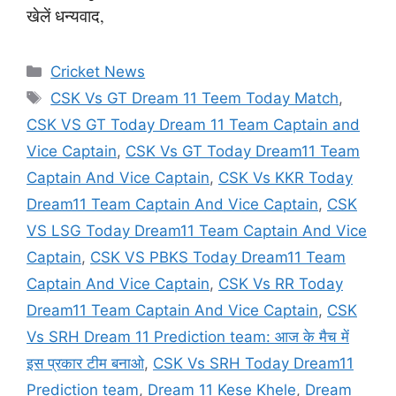
खेलें धन्यवाद,
Categories
Cricket News
Tags
CSK Vs GT Dream 11 Teem Today Match
,
CSK VS GT Today Dream 11 Team Captain and
Vice Captain
,
CSK Vs GT Today Dream11 Team
Captain And Vice Captain
,
CSK Vs KKR Today
Dream11 Team Captain And Vice Captain
,
CSK
VS LSG Today Dream11 Team Captain And Vice
Captain
,
CSK VS PBKS Today Dream11 Team
Captain And Vice Captain
,
CSK Vs RR Today
Dream11 Team Captain And Vice Captain
,
CSK
Vs SRH Dream 11 Prediction team: आज के मैच में
इस प्रकार टीम बनाओ
,
CSK Vs SRH Today Dream11
Prediction team
,
Dream 11 Kese Khele
,
Dream