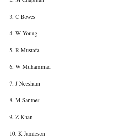
3. C Bowes
4. W Young
5. R Mustafa
6. W Muhammad
7. J Neesham
8. M Santner
9. Z Khan
10. K Jamieson