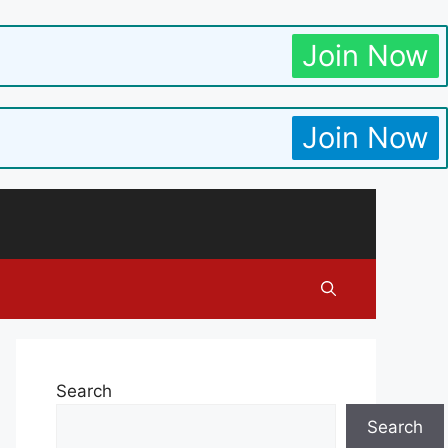
Join Now
Join Now
Search
Search