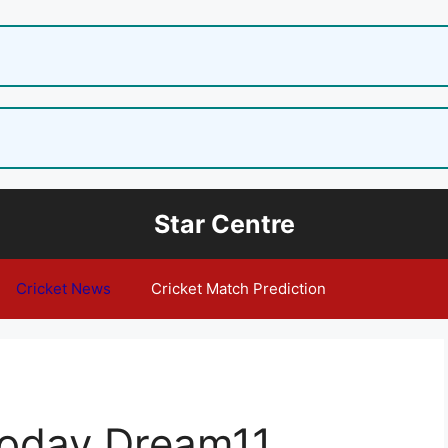
Star Centre
Cricket News
Cricket Match Prediction
Today Dream11