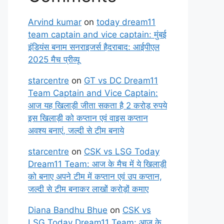
Arvind kumar
on
today dream11
team captain and vice captain: मुंबई
इंडियंस बनाम सनराइजर्स हैदराबाद: आईपीएल
2025 मैच प्रीव्यू
starcentre
on
GT vs DC Dream11
Team Captain and Vice Captain:
आज यह खिलाड़ी जीता सकता है 2 करोड़ रुपये
इस खिलाड़ी को कप्तान एवं वाइस कप्तान
अवश्य बनाएं, जल्दी से टीम बनाये
starcentre
on
CSK vs LSG Today
Dream11 Team: आज के मैच में ये खिलाड़ी
को बनाए अपने टीम में कप्तान एवं उप कप्तान,
जल्दी से टीम बनाकर लाखों करोड़ों कमाए
Diana Bandhu Bhue
on
CSK vs
LSG Today Dream11 Team: आज के