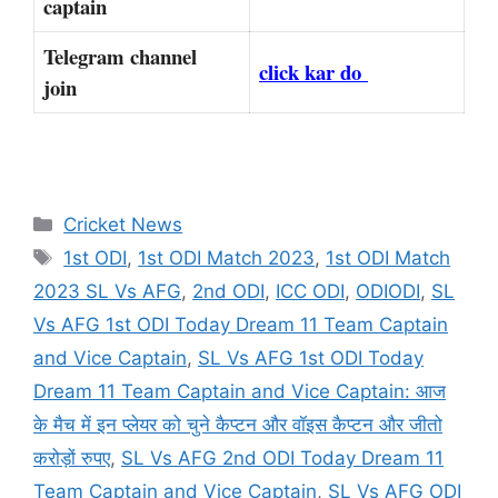
captain
Telegram channel
click kar do
join
Categories
Cricket News
Tags
1st ODI
,
1st ODI Match 2023
,
1st ODI Match
2023 SL Vs AFG
,
2nd ODI
,
ICC ODI
,
ODIODI
,
SL
Vs AFG 1st ODI Today Dream 11 Team Captain
and Vice Captain
,
SL Vs AFG 1st ODI Today
Dream 11 Team Captain and Vice Captain: आज
के मैच में इन प्लेयर को चुने कैप्टन और वॉइस कैप्टन और जीतो
करोड़ों रुपए
,
SL Vs AFG 2nd ODI Today Dream 11
Team Captain and Vice Captain
,
SL Vs AFG ODI