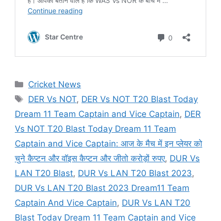
Categories
Cricket News
Tags
DER Vs NOT
,
DER Vs NOT T20 Blast Today
Dream 11 Team Captain and Vice Captain
,
DER
Vs NOT T20 Blast Today Dream 11 Team
Captain and Vice Captain: आज के मैच में इन प्लेयर को
चुने कैप्टन और वॉइस कैप्टन और जीतो करोड़ों रुपए
,
DUR Vs
LAN T20 Blast
,
DUR Vs LAN T20 Blast 2023
,
DUR Vs LAN T20 Blast 2023 Dream11 Team
Captain And Vice Captain
,
DUR Vs LAN T20
Blast Today Dream 11 Team Captain and Vice