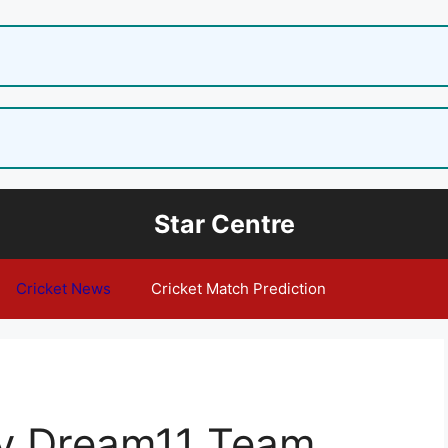
Star Centre
Cricket News
Cricket Match Prediction
y Dream11 Team