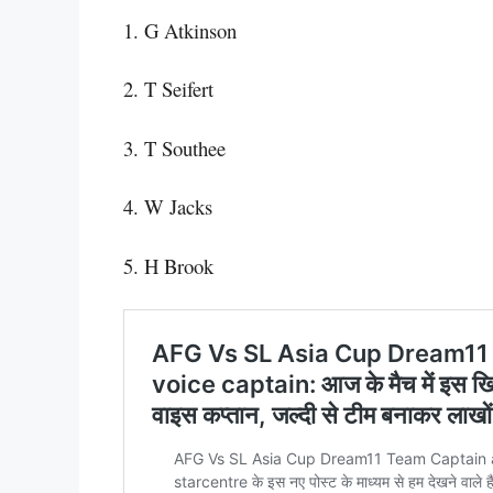
1. G Atkinson
2. T Seifert
3. T Southee
4. W Jacks
5. H Brook