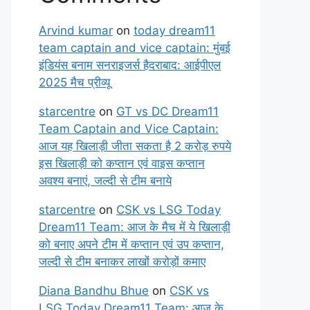
Arvind kumar
on
today dream11
team captain and vice captain: मुंबई
इंडियंस बनाम सनराइजर्स हैदराबाद: आईपीएल
2025 मैच प्रीव्यू
starcentre
on
GT vs DC Dream11
Team Captain and Vice Captain:
आज यह खिलाड़ी जीता सकता है 2 करोड़ रुपये
इस खिलाड़ी को कप्तान एवं वाइस कप्तान
अवश्य बनाएं, जल्दी से टीम बनाये
starcentre
on
CSK vs LSG Today
Dream11 Team: आज के मैच में ये खिलाड़ी
को बनाए अपने टीम में कप्तान एवं उप कप्तान,
जल्दी से टीम बनाकर लाखों करोड़ों कमाए
Diana Bandhu Bhue
on
CSK vs
LSG Today Dream11 Team: आज के