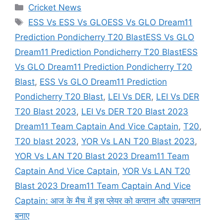
Categories
Cricket News
Tags
ESS Vs ESS Vs GLOESS Vs GLO Dream11
Prediction Pondicherry T20 BlastESS Vs GLO
Dream11 Prediction Pondicherry T20 BlastESS
Vs GLO Dream11 Prediction Pondicherry T20
Blast
,
ESS Vs GLO Dream11 Prediction
Pondicherry T20 Blast
,
LEI Vs DER
,
LEI Vs DER
T20 Blast 2023
,
LEI Vs DER T20 Blast 2023
Dream11 Team Captain And Vice Captain
,
T20
,
T20 blast 2023
,
YOR Vs LAN T20 Blast 2023
,
YOR Vs LAN T20 Blast 2023 Dream11 Team
Captain And Vice Captain
,
YOR Vs LAN T20
Blast 2023 Dream11 Team Captain And Vice
Captain: आज के मैच में इस प्लेयर को कप्तान और उपकप्तान
बनाए