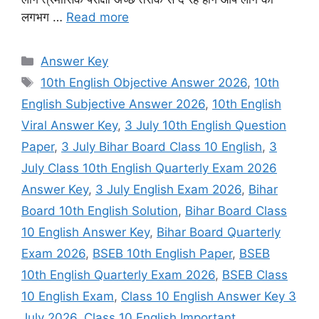
लगभग …
Read more
Categories
Answer Key
Tags
10th English Objective Answer 2026
,
10th
English Subjective Answer 2026
,
10th English
Viral Answer Key
,
3 July 10th English Question
Paper
,
3 July Bihar Board Class 10 English
,
3
July Class 10th English Quarterly Exam 2026
Answer Key
,
3 July English Exam 2026
,
Bihar
Board 10th English Solution
,
Bihar Board Class
10 English Answer Key
,
Bihar Board Quarterly
Exam 2026
,
BSEB 10th English Paper
,
BSEB
10th English Quarterly Exam 2026
,
BSEB Class
10 English Exam
,
Class 10 English Answer Key 3
July 2026
,
Class 10 English Important