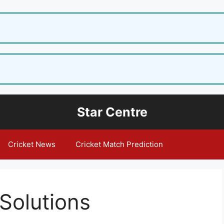
Star Centre
Cricket News
Cricket Match Prediction
 Solutions