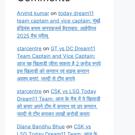
Arvind kumar
on
today dream11
team captain and vice captain: मुंबई
इंडियंस बनाम सनराइजर्स हैदराबाद: आईपीएल
2025 मैच प्रीव्यू
starcentre
on
GT vs DC Dream11
Team Captain and Vice Captain:
आज यह खिलाड़ी जीता सकता है 2 करोड़ रुपये
इस खिलाड़ी को कप्तान एवं वाइस कप्तान
अवश्य बनाएं, जल्दी से टीम बनाये
starcentre
on
CSK vs LSG Today
Dream11 Team: आज के मैच में ये खिलाड़ी
को बनाए अपने टीम में कप्तान एवं उप कप्तान,
जल्दी से टीम बनाकर लाखों करोड़ों कमाए
Diana Bandhu Bhue
on
CSK vs
LSG Today Dream11 Team: आज के