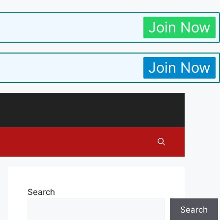
Join Now
Join Now
Search
Search