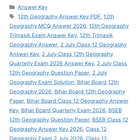
Categories
Answer Key
Tags
12th Geography Answer Key PDF
,
12th
Geography MCQ Answer 2026
,
12th Geography
Trimasik Exam Answer Key
,
12th Trimasik
Geography Answer
,
2 July Class 12 Geography
Answer Key
,
2 July Class 12th Geography
Quarterly Exam 2026 Answer Key
,
2 July Class
12th Geography Question Paper
,
2 July
Geography Exam Solution
,
Bihar Board 12th
Geography 2026
,
Bihar Board 12th Geography
Paper
,
Bihar Board Class 12 Geography Answer
Key
,
Bihar Board Quarterly Exam 2026
,
BSEB
12th Geography Question Paper
,
BSEB Class 12
Geography Answer Key 2026
,
Class 12
Geography Exam 2 July 2026
,
Class 12