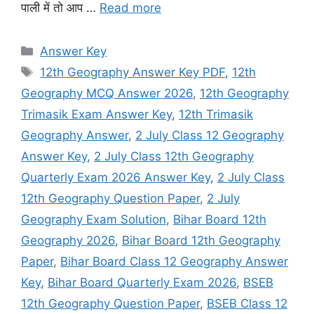
पाली में तो आप …
Read more
Categories
Answer Key
Tags
12th Geography Answer Key PDF
,
12th
Geography MCQ Answer 2026
,
12th Geography
Trimasik Exam Answer Key
,
12th Trimasik
Geography Answer
,
2 July Class 12 Geography
Answer Key
,
2 July Class 12th Geography
Quarterly Exam 2026 Answer Key
,
2 July Class
12th Geography Question Paper
,
2 July
Geography Exam Solution
,
Bihar Board 12th
Geography 2026
,
Bihar Board 12th Geography
Paper
,
Bihar Board Class 12 Geography Answer
Key
,
Bihar Board Quarterly Exam 2026
,
BSEB
12th Geography Question Paper
,
BSEB Class 12