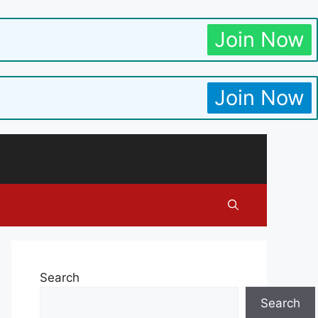
Join Now
Join Now
Search
Search