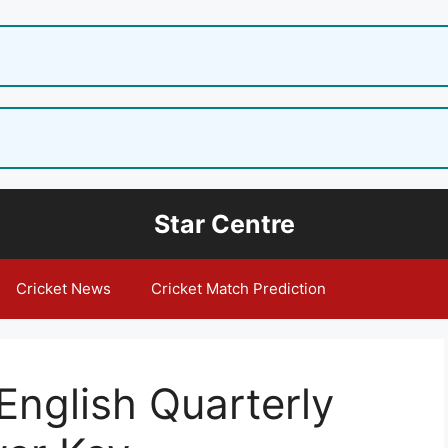
Star Centre
Cricket News
Cricket Match Prediction
English Quarterly