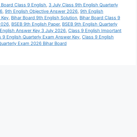
r Board Class 9 English
,
3 July Class 9th English Quarterly
26
,
9th English Objective Answer 2026
,
9th English
r Key
,
Bihar Board 9th English Solution
,
Bihar Board Class 9
2026
,
BSEB 9th English Paper
,
BSEB 9th English Quarterly
 English Answer Key 3 July 2026
,
Class 9 English Important
s 9 English Quarterly Exam Answer Key
,
Class 9 English
Quarterly Exam 2026 Bihar Board