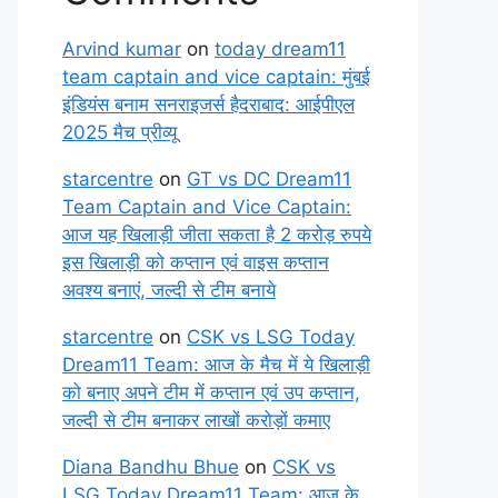
Arvind kumar
on
today dream11
team captain and vice captain: मुंबई
इंडियंस बनाम सनराइजर्स हैदराबाद: आईपीएल
2025 मैच प्रीव्यू
starcentre
on
GT vs DC Dream11
Team Captain and Vice Captain:
आज यह खिलाड़ी जीता सकता है 2 करोड़ रुपये
इस खिलाड़ी को कप्तान एवं वाइस कप्तान
अवश्य बनाएं, जल्दी से टीम बनाये
starcentre
on
CSK vs LSG Today
Dream11 Team: आज के मैच में ये खिलाड़ी
को बनाए अपने टीम में कप्तान एवं उप कप्तान,
जल्दी से टीम बनाकर लाखों करोड़ों कमाए
Diana Bandhu Bhue
on
CSK vs
LSG Today Dream11 Team: आज के