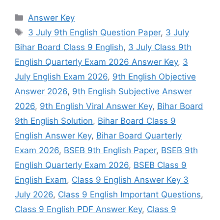
Categories
Answer Key
Tags
3 July 9th English Question Paper
,
3 July
Bihar Board Class 9 English
,
3 July Class 9th
English Quarterly Exam 2026 Answer Key
,
3
July English Exam 2026
,
9th English Objective
Answer 2026
,
9th English Subjective Answer
2026
,
9th English Viral Answer Key
,
Bihar Board
9th English Solution
,
Bihar Board Class 9
English Answer Key
,
Bihar Board Quarterly
Exam 2026
,
BSEB 9th English Paper
,
BSEB 9th
English Quarterly Exam 2026
,
BSEB Class 9
English Exam
,
Class 9 English Answer Key 3
July 2026
,
Class 9 English Important Questions
,
Class 9 English PDF Answer Key
,
Class 9