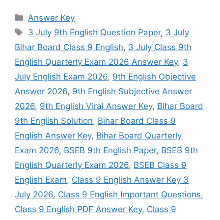
Categories
Answer Key
Tags
3 July 9th English Question Paper
,
3 July
Bihar Board Class 9 English
,
3 July Class 9th
English Quarterly Exam 2026 Answer Key
,
3
July English Exam 2026
,
9th English Objective
Answer 2026
,
9th English Subjective Answer
2026
,
9th English Viral Answer Key
,
Bihar Board
9th English Solution
,
Bihar Board Class 9
English Answer Key
,
Bihar Board Quarterly
Exam 2026
,
BSEB 9th English Paper
,
BSEB 9th
English Quarterly Exam 2026
,
BSEB Class 9
English Exam
,
Class 9 English Answer Key 3
July 2026
,
Class 9 English Important Questions
,
Class 9 English PDF Answer Key
,
Class 9