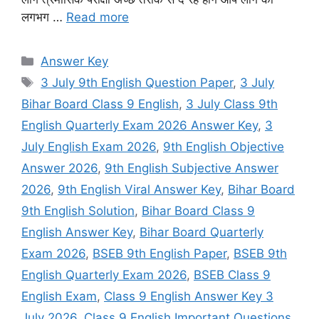
लगभग …
Read more
Categories
Answer Key
Tags
3 July 9th English Question Paper
,
3 July
Bihar Board Class 9 English
,
3 July Class 9th
English Quarterly Exam 2026 Answer Key
,
3
July English Exam 2026
,
9th English Objective
Answer 2026
,
9th English Subjective Answer
2026
,
9th English Viral Answer Key
,
Bihar Board
9th English Solution
,
Bihar Board Class 9
English Answer Key
,
Bihar Board Quarterly
Exam 2026
,
BSEB 9th English Paper
,
BSEB 9th
English Quarterly Exam 2026
,
BSEB Class 9
English Exam
,
Class 9 English Answer Key 3
July 2026
,
Class 9 English Important Questions
,