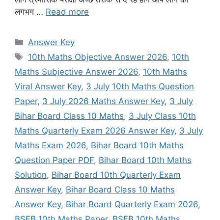
लगभग …
Read more
Categories
Answer Key
Tags
10th Maths Objective Answer 2026
,
10th
Maths Subjective Answer 2026
,
10th Maths
Viral Answer Key
,
3 July 10th Maths Question
Paper
,
3 July 2026 Maths Answer Key
,
3 July
Bihar Board Class 10 Maths
,
3 July Class 10th
Maths Quarterly Exam 2026 Answer Key
,
3 July
Maths Exam 2026
,
Bihar Board 10th Maths
Question Paper PDF
,
Bihar Board 10th Maths
Solution
,
Bihar Board 10th Quarterly Exam
Answer Key
,
Bihar Board Class 10 Maths
Answer Key
,
Bihar Board Quarterly Exam 2026
,
BSEB 10th Maths Paper
,
BSEB 10th Maths