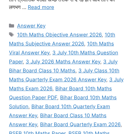
लगभग …
Read more
Categories
Answer Key
Tags
10th Maths Objective Answer 2026
,
10th
Maths Subjective Answer 2026
,
10th Maths
Viral Answer Key
,
3 July 10th Maths Question
Paper
,
3 July 2026 Maths Answer Key
,
3 July
Bihar Board Class 10 Maths
,
3 July Class 10th
Maths Quarterly Exam 2026 Answer Key
,
3 July
Maths Exam 2026
,
Bihar Board 10th Maths
Question Paper PDF
,
Bihar Board 10th Maths
Solution
,
Bihar Board 10th Quarterly Exam
Answer Key
,
Bihar Board Class 10 Maths
Answer Key
,
Bihar Board Quarterly Exam 2026
,
BSEB 10th Maths Paper
,
BSEB 10th Maths