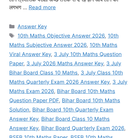
लगभग …
Read more
Categories
Answer Key
Tags
10th Maths Objective Answer 2026
,
10th
Maths Subjective Answer 2026
,
10th Maths
Viral Answer Key
,
3 July 10th Maths Question
Paper
,
3 July 2026 Maths Answer Key
,
3 July
Bihar Board Class 10 Maths
,
3 July Class 10th
Maths Quarterly Exam 2026 Answer Key
,
3 July
Maths Exam 2026
,
Bihar Board 10th Maths
Question Paper PDF
,
Bihar Board 10th Maths
Solution
,
Bihar Board 10th Quarterly Exam
Answer Key
,
Bihar Board Class 10 Maths
Answer Key
,
Bihar Board Quarterly Exam 2026
,
BSEB 10th Maths Paper
,
BSEB 10th Maths