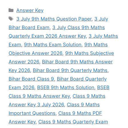
Categories
Answer Key
Tags
3 July 9th Maths Question Paper
,
3 July
Bihar Board Exam
,
3 July Class 9th Maths
Quarterly Exam 2026 Answer Key
,
3 July Maths
Exam
,
9th Maths Exam Solution
,
9th Maths
Objective Answer 2026
,
9th Maths Subjective
Answer 2026
,
Bihar Board 9th Maths Answer
Key 2026
,
Bihar Board 9th Quarterly Maths
,
Bihar Board Class 9
,
Bihar Board Quarterly
Exam 2026
,
BSEB 9th Maths Solution
,
BSEB
Class 9 Maths Answer Key
,
Class 9 Maths
Answer Key 3 July 2026
,
Class 9 Maths
Important Questions
,
Class 9 Maths PDF
Answer Key
,
Class 9 Maths Quarterly Exam