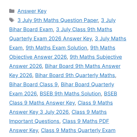
Categories
Answer Key
Tags
3 July 9th Maths Question Paper
,
3 July
Bihar Board Exam
,
3 July Class 9th Maths
Quarterly Exam 2026 Answer Key
,
3 July Maths
Exam
,
9th Maths Exam Solution
,
9th Maths
Objective Answer 2026
,
9th Maths Subjective
Answer 2026
,
Bihar Board 9th Maths Answer
Key 2026
,
Bihar Board 9th Quarterly Maths
,
Bihar Board Class 9
,
Bihar Board Quarterly
Exam 2026
,
BSEB 9th Maths Solution
,
BSEB
Class 9 Maths Answer Key
,
Class 9 Maths
Answer Key 3 July 2026
,
Class 9 Maths
Important Questions
,
Class 9 Maths PDF
Answer Key
,
Class 9 Maths Quarterly Exam