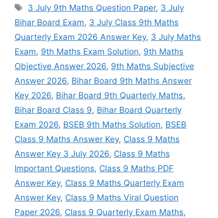
Tags
3 July 9th Maths Question Paper
,
3 July
Bihar Board Exam
,
3 July Class 9th Maths
Quarterly Exam 2026 Answer Key
,
3 July Maths
Exam
,
9th Maths Exam Solution
,
9th Maths
Objective Answer 2026
,
9th Maths Subjective
Answer 2026
,
Bihar Board 9th Maths Answer
Key 2026
,
Bihar Board 9th Quarterly Maths
,
Bihar Board Class 9
,
Bihar Board Quarterly
Exam 2026
,
BSEB 9th Maths Solution
,
BSEB
Class 9 Maths Answer Key
,
Class 9 Maths
Answer Key 3 July 2026
,
Class 9 Maths
Important Questions
,
Class 9 Maths PDF
Answer Key
,
Class 9 Maths Quarterly Exam
Answer Key
,
Class 9 Maths Viral Question
Paper 2026
,
Class 9 Quarterly Exam Maths
,