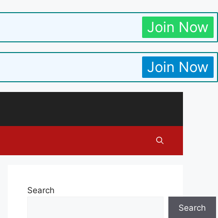
Join Now
Join Now
Search
Search