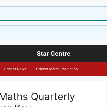
Star Centre
Cricket News
Cricket Match Prediction
 Maths Quarterly