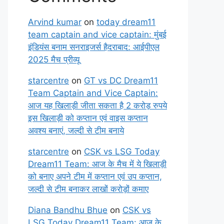
Arvind kumar
on
today dream11
team captain and vice captain: मुंबई
इंडियंस बनाम सनराइजर्स हैदराबाद: आईपीएल
2025 मैच प्रीव्यू
starcentre
on
GT vs DC Dream11
Team Captain and Vice Captain:
आज यह खिलाड़ी जीता सकता है 2 करोड़ रुपये
इस खिलाड़ी को कप्तान एवं वाइस कप्तान
अवश्य बनाएं, जल्दी से टीम बनाये
starcentre
on
CSK vs LSG Today
Dream11 Team: आज के मैच में ये खिलाड़ी
को बनाए अपने टीम में कप्तान एवं उप कप्तान,
जल्दी से टीम बनाकर लाखों करोड़ों कमाए
Diana Bandhu Bhue
on
CSK vs
LSG Today Dream11 Team: आज के