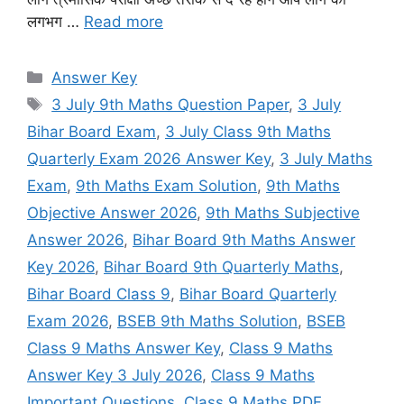
लगभग …
Read more
Categories
Answer Key
Tags
3 July 9th Maths Question Paper
,
3 July
Bihar Board Exam
,
3 July Class 9th Maths
Quarterly Exam 2026 Answer Key
,
3 July Maths
Exam
,
9th Maths Exam Solution
,
9th Maths
Objective Answer 2026
,
9th Maths Subjective
Answer 2026
,
Bihar Board 9th Maths Answer
Key 2026
,
Bihar Board 9th Quarterly Maths
,
Bihar Board Class 9
,
Bihar Board Quarterly
Exam 2026
,
BSEB 9th Maths Solution
,
BSEB
Class 9 Maths Answer Key
,
Class 9 Maths
Answer Key 3 July 2026
,
Class 9 Maths
Important Questions
,
Class 9 Maths PDF