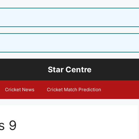
Star Centre
Cricket News
Cricket Match Prediction
s 9