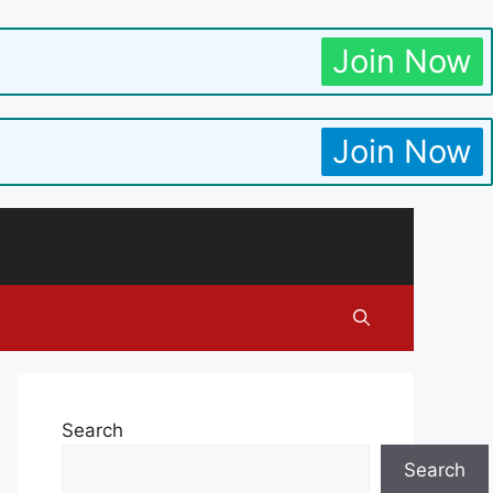
Join Now
Join Now
Search
Search