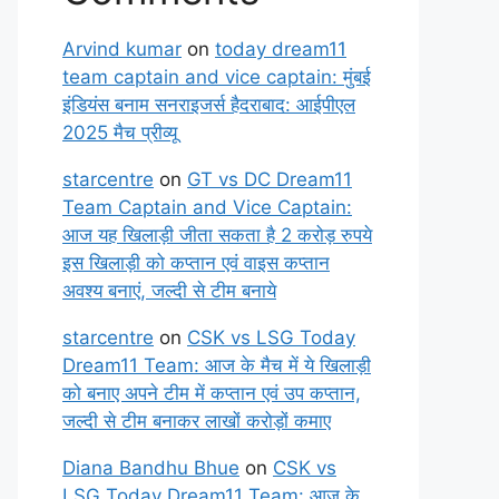
Arvind kumar
on
today dream11
team captain and vice captain: मुंबई
इंडियंस बनाम सनराइजर्स हैदराबाद: आईपीएल
2025 मैच प्रीव्यू
starcentre
on
GT vs DC Dream11
Team Captain and Vice Captain:
आज यह खिलाड़ी जीता सकता है 2 करोड़ रुपये
इस खिलाड़ी को कप्तान एवं वाइस कप्तान
अवश्य बनाएं, जल्दी से टीम बनाये
starcentre
on
CSK vs LSG Today
Dream11 Team: आज के मैच में ये खिलाड़ी
को बनाए अपने टीम में कप्तान एवं उप कप्तान,
जल्दी से टीम बनाकर लाखों करोड़ों कमाए
Diana Bandhu Bhue
on
CSK vs
LSG Today Dream11 Team: आज के