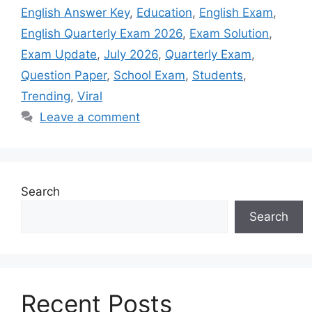
English Answer Key
,
Education
,
English Exam
,
English Quarterly Exam 2026
,
Exam Solution
,
Exam Update
,
July 2026
,
Quarterly Exam
,
Question Paper
,
School Exam
,
Students
,
Trending
,
Viral
Leave a comment
Search
Search
Recent Posts