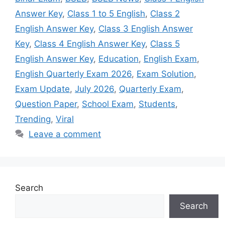
Answer Key
,
Class 1 to 5 English
,
Class 2
English Answer Key
,
Class 3 English Answer
Key
,
Class 4 English Answer Key
,
Class 5
English Answer Key
,
Education
,
English Exam
,
English Quarterly Exam 2026
,
Exam Solution
,
Exam Update
,
July 2026
,
Quarterly Exam
,
Question Paper
,
School Exam
,
Students
,
Trending
,
Viral
Leave a comment
Search
Search