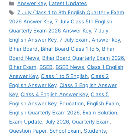
Categories
Answer Key
,
Latest Updates
Tags
7 July Class 1 to 8th English Quarterly Exam
2026 Answer Key
,
7 July Class 5th English
Quarterly Exam 2026 Answer Key
,
7 July
English Answer Key
,
7 July Exam
,
Answer key
,
Bihar Board
,
Bihar Board Class 1 to 5
,
Bihar
Board News
,
Bihar Board Quarterly Exam 2026
,
Bihar Exam
,
BSEB
,
BSEB News
,
Class 1 English
Answer Key
,
Class 1 to 5 English
,
Class 2
English Answer Key
,
Class 3 English Answer
Key
,
Class 4 English Answer Key
,
Class 5
English Answer Key
,
Education
,
English Exam
,
English Quarterly Exam 2026
,
Exam Solution
,
Exam Update
,
July 2026
,
Quarterly Exam
,
Question Paper
,
School Exam
,
Students
,