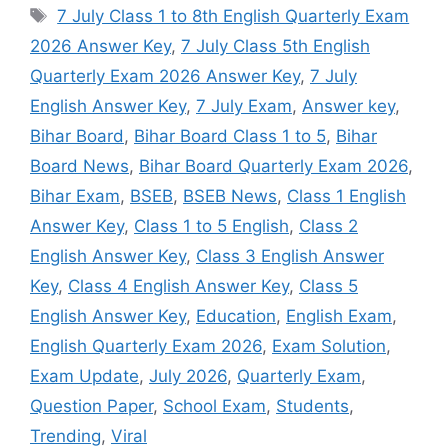
Tags
7 July Class 1 to 8th English Quarterly Exam
2026 Answer Key
,
7 July Class 5th English
Quarterly Exam 2026 Answer Key
,
7 July
English Answer Key
,
7 July Exam
,
Answer key
,
Bihar Board
,
Bihar Board Class 1 to 5
,
Bihar
Board News
,
Bihar Board Quarterly Exam 2026
,
Bihar Exam
,
BSEB
,
BSEB News
,
Class 1 English
Answer Key
,
Class 1 to 5 English
,
Class 2
English Answer Key
,
Class 3 English Answer
Key
,
Class 4 English Answer Key
,
Class 5
English Answer Key
,
Education
,
English Exam
,
English Quarterly Exam 2026
,
Exam Solution
,
Exam Update
,
July 2026
,
Quarterly Exam
,
Question Paper
,
School Exam
,
Students
,
Trending
,
Viral