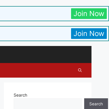
Join Now
Join Now
Search
Search