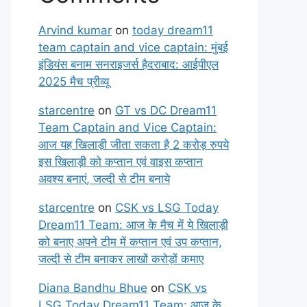
Arvind kumar
on
today dream11
team captain and vice captain: मुंबई
इंडियंस बनाम सनराइजर्स हैदराबाद: आईपीएल
2025 मैच प्रीव्यू
starcentre
on
GT vs DC Dream11
Team Captain and Vice Captain:
आज यह खिलाड़ी जीता सकता है 2 करोड़ रुपये
इस खिलाड़ी को कप्तान एवं वाइस कप्तान
अवश्य बनाएं, जल्दी से टीम बनाये
starcentre
on
CSK vs LSG Today
Dream11 Team: आज के मैच में ये खिलाड़ी
को बनाए अपने टीम में कप्तान एवं उप कप्तान,
जल्दी से टीम बनाकर लाखों करोड़ों कमाए
Diana Bandhu Bhue
on
CSK vs
LSG Today Dream11 Team: आज के