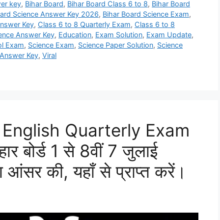
er key
,
Bihar Board
,
Bihar Board Class 6 to 8
,
Bihar Board
oard Science Answer Key 2026
,
Bihar Board Science Exam
,
Answer Key
,
Class 6 to 8 Quarterly Exam
,
Class 6 to 8
ience Answer Key
,
Education
,
Exam Solution
,
Exam Update
,
ol Exam
,
Science Exam
,
Science Paper Solution
,
Science
 Answer Key
,
Viral
h English Quarterly Exam
बोर्ड 1 से 8वीं 7 जुलाई
का आंसर की, यहाँ से प्राप्त करें।