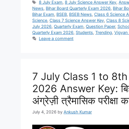
Tags
8 July Exam
,
8 July Science Answer Key
,
Answ
News
,
Bihar Board Quarterly Exam 2026
,
Bihar B
Bihar Exam
,
BSEB
,
BSEB News
,
Class 6 Science 
Science
,
Class 7 Science Answer Key
,
Class 8 Sc
July 2026
,
Quarterly Exam
,
Question Paper
,
Scho
Quarterly Exam 2026
,
Students
,
Trending
,
Vigyan
Leave a comment
7 July Class 1 to 8t
2026 Answer Key: बिहार 
अंग्रेज़ी त्रैमासिक परीक्षा 
July 4, 2026
by
Ankush Kumar