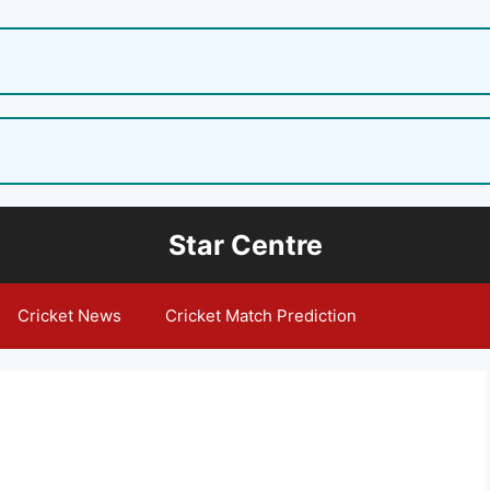
Star Centre
Cricket News
Cricket Match Prediction