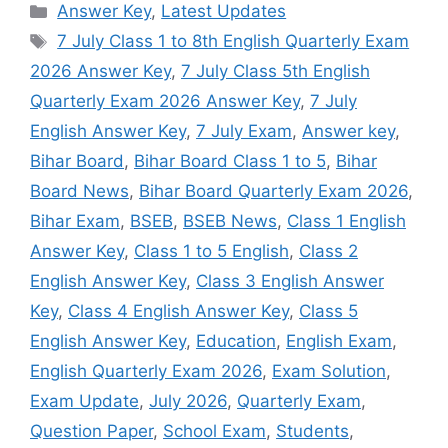
Categories
Answer Key
,
Latest Updates
Tags
7 July Class 1 to 8th English Quarterly Exam
2026 Answer Key
,
7 July Class 5th English
Quarterly Exam 2026 Answer Key
,
7 July
English Answer Key
,
7 July Exam
,
Answer key
,
Bihar Board
,
Bihar Board Class 1 to 5
,
Bihar
Board News
,
Bihar Board Quarterly Exam 2026
,
Bihar Exam
,
BSEB
,
BSEB News
,
Class 1 English
Answer Key
,
Class 1 to 5 English
,
Class 2
English Answer Key
,
Class 3 English Answer
Key
,
Class 4 English Answer Key
,
Class 5
English Answer Key
,
Education
,
English Exam
,
English Quarterly Exam 2026
,
Exam Solution
,
Exam Update
,
July 2026
,
Quarterly Exam
,
Question Paper
,
School Exam
,
Students
,