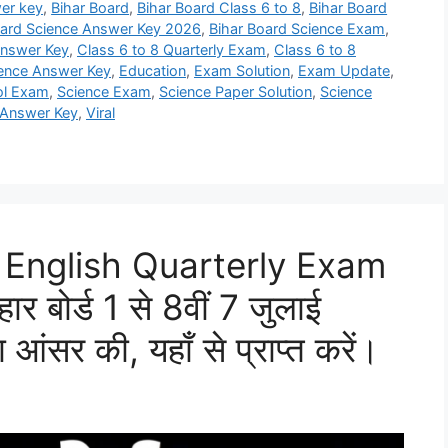
er key
,
Bihar Board
,
Bihar Board Class 6 to 8
,
Bihar Board
oard Science Answer Key 2026
,
Bihar Board Science Exam
,
Answer Key
,
Class 6 to 8 Quarterly Exam
,
Class 6 to 8
ience Answer Key
,
Education
,
Exam Solution
,
Exam Update
,
ol Exam
,
Science Exam
,
Science Paper Solution
,
Science
 Answer Key
,
Viral
h English Quarterly Exam
बोर्ड 1 से 8वीं 7 जुलाई
का आंसर की, यहाँ से प्राप्त करें।