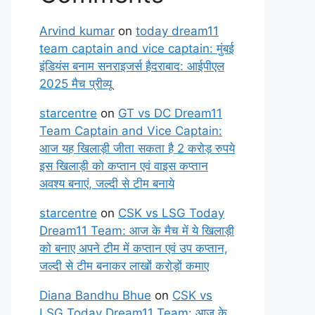
Arvind kumar
on
today dream11
team captain and vice captain: मुंबई
इंडियंस बनाम सनराइजर्स हैदराबाद: आईपीएल
2025 मैच प्रीव्यू
starcentre
on
GT vs DC Dream11
Team Captain and Vice Captain:
आज यह खिलाड़ी जीता सकता है 2 करोड़ रुपये
इस खिलाड़ी को कप्तान एवं वाइस कप्तान
अवश्य बनाएं, जल्दी से टीम बनाये
starcentre
on
CSK vs LSG Today
Dream11 Team: आज के मैच में ये खिलाड़ी
को बनाए अपने टीम में कप्तान एवं उप कप्तान,
जल्दी से टीम बनाकर लाखों करोड़ों कमाए
Diana Bandhu Bhue
on
CSK vs
LSG Today Dream11 Team: आज के