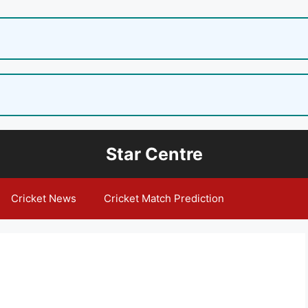
Star Centre
Cricket News
Cricket Match Prediction