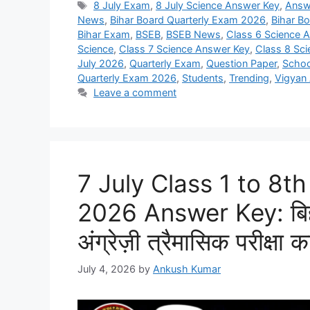
Tags
8 July Exam
,
8 July Science Answer Key
,
Answ
News
,
Bihar Board Quarterly Exam 2026
,
Bihar B
Bihar Exam
,
BSEB
,
BSEB News
,
Class 6 Science 
Science
,
Class 7 Science Answer Key
,
Class 8 Sc
July 2026
,
Quarterly Exam
,
Question Paper
,
Scho
Quarterly Exam 2026
,
Students
,
Trending
,
Vigyan
Leave a comment
7 July Class 1 to 8t
2026 Answer Key: बिहार 
अंग्रेज़ी त्रैमासिक परीक्षा 
July 4, 2026
by
Ankush Kumar