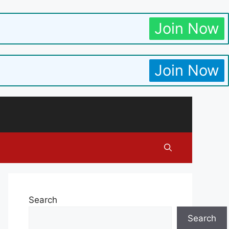
Join Now
Join Now
Search
Search