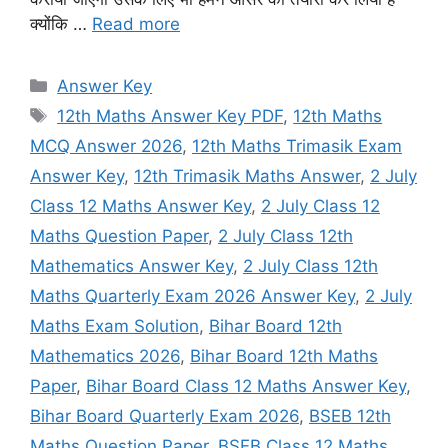
क्योंकि …
Read more
Categories
Answer Key
Tags
12th Maths Answer Key PDF
,
12th Maths
MCQ Answer 2026
,
12th Maths Trimasik Exam
Answer Key
,
12th Trimasik Maths Answer
,
2 July
Class 12 Maths Answer Key
,
2 July Class 12
Maths Question Paper
,
2 July Class 12th
Mathematics Answer Key
,
2 July Class 12th
Maths Quarterly Exam 2026 Answer Key
,
2 July
Maths Exam Solution
,
Bihar Board 12th
Mathematics 2026
,
Bihar Board 12th Maths
Paper
,
Bihar Board Class 12 Maths Answer Key
,
Bihar Board Quarterly Exam 2026
,
BSEB 12th
Maths Question Paper
,
BSEB Class 12 Maths