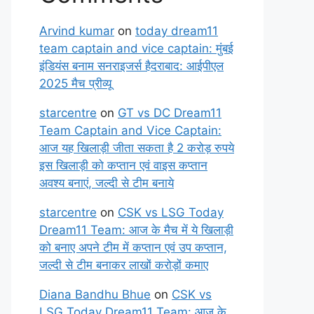
Arvind kumar
on
today dream11
team captain and vice captain: मुंबई
इंडियंस बनाम सनराइजर्स हैदराबाद: आईपीएल
2025 मैच प्रीव्यू
starcentre
on
GT vs DC Dream11
Team Captain and Vice Captain:
आज यह खिलाड़ी जीता सकता है 2 करोड़ रुपये
इस खिलाड़ी को कप्तान एवं वाइस कप्तान
अवश्य बनाएं, जल्दी से टीम बनाये
starcentre
on
CSK vs LSG Today
Dream11 Team: आज के मैच में ये खिलाड़ी
को बनाए अपने टीम में कप्तान एवं उप कप्तान,
जल्दी से टीम बनाकर लाखों करोड़ों कमाए
Diana Bandhu Bhue
on
CSK vs
LSG Today Dream11 Team: आज के