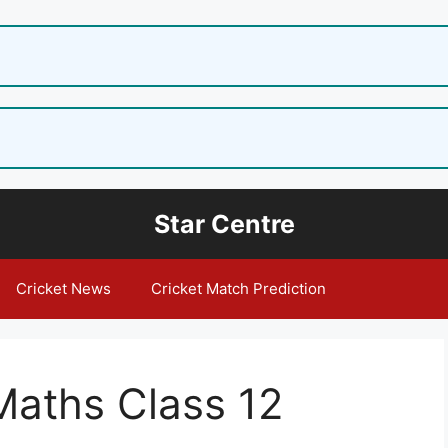
Star Centre
Cricket News
Cricket Match Prediction
Maths Class 12