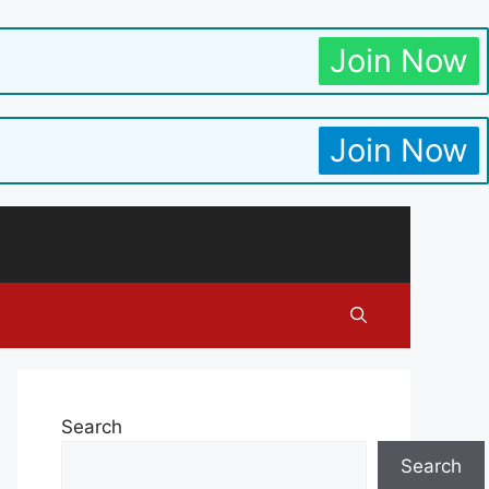
Join Now
Join Now
Search
Search