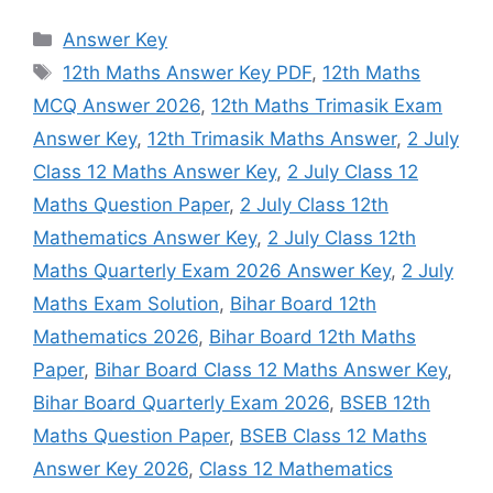
Categories
Answer Key
Tags
12th Maths Answer Key PDF
,
12th Maths
MCQ Answer 2026
,
12th Maths Trimasik Exam
Answer Key
,
12th Trimasik Maths Answer
,
2 July
Class 12 Maths Answer Key
,
2 July Class 12
Maths Question Paper
,
2 July Class 12th
Mathematics Answer Key
,
2 July Class 12th
Maths Quarterly Exam 2026 Answer Key
,
2 July
Maths Exam Solution
,
Bihar Board 12th
Mathematics 2026
,
Bihar Board 12th Maths
Paper
,
Bihar Board Class 12 Maths Answer Key
,
Bihar Board Quarterly Exam 2026
,
BSEB 12th
Maths Question Paper
,
BSEB Class 12 Maths
Answer Key 2026
,
Class 12 Mathematics