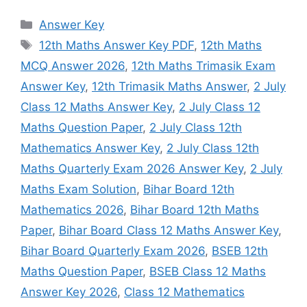
Categories
Answer Key
Tags
12th Maths Answer Key PDF
,
12th Maths
MCQ Answer 2026
,
12th Maths Trimasik Exam
Answer Key
,
12th Trimasik Maths Answer
,
2 July
Class 12 Maths Answer Key
,
2 July Class 12
Maths Question Paper
,
2 July Class 12th
Mathematics Answer Key
,
2 July Class 12th
Maths Quarterly Exam 2026 Answer Key
,
2 July
Maths Exam Solution
,
Bihar Board 12th
Mathematics 2026
,
Bihar Board 12th Maths
Paper
,
Bihar Board Class 12 Maths Answer Key
,
Bihar Board Quarterly Exam 2026
,
BSEB 12th
Maths Question Paper
,
BSEB Class 12 Maths
Answer Key 2026
,
Class 12 Mathematics