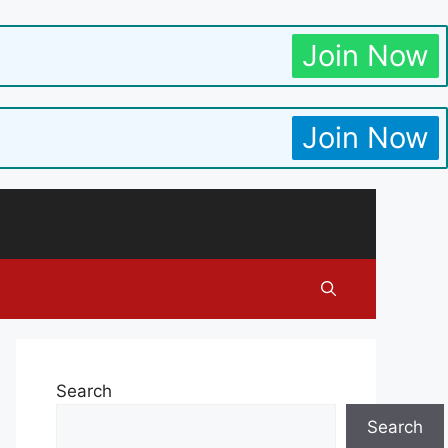
Join Now
Join Now
Search
Search