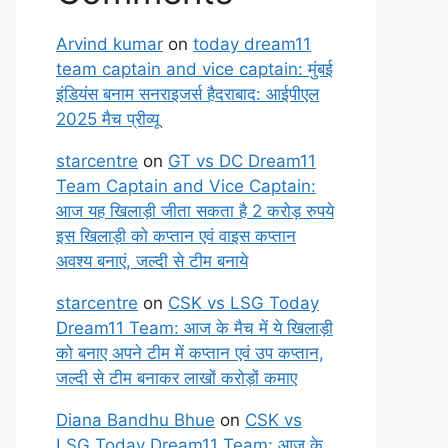
Arvind kumar
on
today dream11
team captain and vice captain: मुंबई
इंडियंस बनाम सनराइजर्स हैदराबाद: आईपीएल
2025 मैच प्रीव्यू
starcentre
on
GT vs DC Dream11
Team Captain and Vice Captain:
आज यह खिलाड़ी जीता सकता है 2 करोड़ रुपये
इस खिलाड़ी को कप्तान एवं वाइस कप्तान
अवश्य बनाएं, जल्दी से टीम बनाये
starcentre
on
CSK vs LSG Today
Dream11 Team: आज के मैच में ये खिलाड़ी
को बनाए अपने टीम में कप्तान एवं उप कप्तान,
जल्दी से टीम बनाकर लाखों करोड़ों कमाए
Diana Bandhu Bhue
on
CSK vs
LSG Today Dream11 Team: आज के