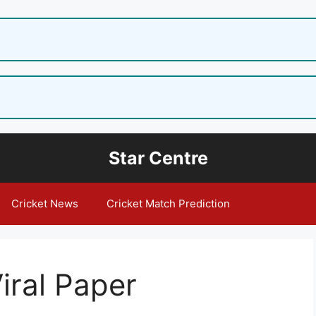
Star Centre
Cricket News
Cricket Match Prediction
iral Paper