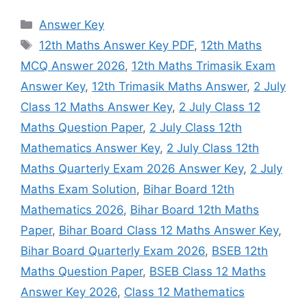
Categories
Answer Key
Tags
12th Maths Answer Key PDF
,
12th Maths
MCQ Answer 2026
,
12th Maths Trimasik Exam
Answer Key
,
12th Trimasik Maths Answer
,
2 July
Class 12 Maths Answer Key
,
2 July Class 12
Maths Question Paper
,
2 July Class 12th
Mathematics Answer Key
,
2 July Class 12th
Maths Quarterly Exam 2026 Answer Key
,
2 July
Maths Exam Solution
,
Bihar Board 12th
Mathematics 2026
,
Bihar Board 12th Maths
Paper
,
Bihar Board Class 12 Maths Answer Key
,
Bihar Board Quarterly Exam 2026
,
BSEB 12th
Maths Question Paper
,
BSEB Class 12 Maths
Answer Key 2026
,
Class 12 Mathematics