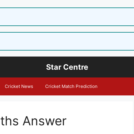
Star Centre
Cricket News
Cricket Match Prediction
aths Answer