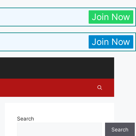
Join Now
Join Now
Search
Search