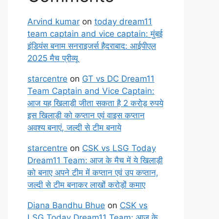
Arvind kumar
on
today dream11
team captain and vice captain: मुंबई
इंडियंस बनाम सनराइजर्स हैदराबाद: आईपीएल
2025 मैच प्रीव्यू
starcentre
on
GT vs DC Dream11
Team Captain and Vice Captain:
आज यह खिलाड़ी जीता सकता है 2 करोड़ रुपये
इस खिलाड़ी को कप्तान एवं वाइस कप्तान
अवश्य बनाएं, जल्दी से टीम बनाये
starcentre
on
CSK vs LSG Today
Dream11 Team: आज के मैच में ये खिलाड़ी
को बनाए अपने टीम में कप्तान एवं उप कप्तान,
जल्दी से टीम बनाकर लाखों करोड़ों कमाए
Diana Bandhu Bhue
on
CSK vs
LSG Today Dream11 Team: आज के