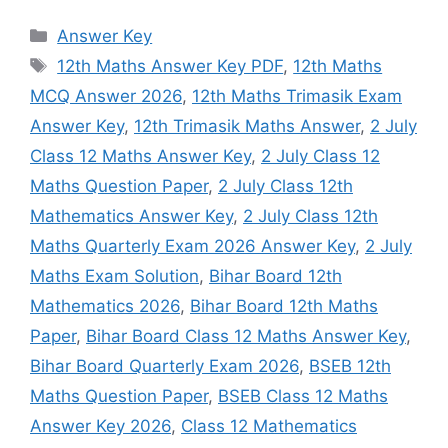
Categories
Answer Key
Tags
12th Maths Answer Key PDF
,
12th Maths
MCQ Answer 2026
,
12th Maths Trimasik Exam
Answer Key
,
12th Trimasik Maths Answer
,
2 July
Class 12 Maths Answer Key
,
2 July Class 12
Maths Question Paper
,
2 July Class 12th
Mathematics Answer Key
,
2 July Class 12th
Maths Quarterly Exam 2026 Answer Key
,
2 July
Maths Exam Solution
,
Bihar Board 12th
Mathematics 2026
,
Bihar Board 12th Maths
Paper
,
Bihar Board Class 12 Maths Answer Key
,
Bihar Board Quarterly Exam 2026
,
BSEB 12th
Maths Question Paper
,
BSEB Class 12 Maths
Answer Key 2026
,
Class 12 Mathematics