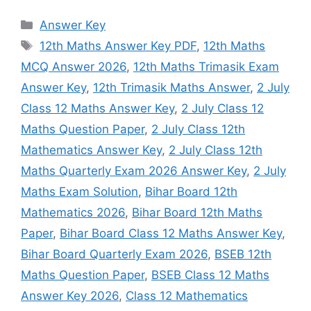
Categories
Answer Key
Tags
12th Maths Answer Key PDF
,
12th Maths
MCQ Answer 2026
,
12th Maths Trimasik Exam
Answer Key
,
12th Trimasik Maths Answer
,
2 July
Class 12 Maths Answer Key
,
2 July Class 12
Maths Question Paper
,
2 July Class 12th
Mathematics Answer Key
,
2 July Class 12th
Maths Quarterly Exam 2026 Answer Key
,
2 July
Maths Exam Solution
,
Bihar Board 12th
Mathematics 2026
,
Bihar Board 12th Maths
Paper
,
Bihar Board Class 12 Maths Answer Key
,
Bihar Board Quarterly Exam 2026
,
BSEB 12th
Maths Question Paper
,
BSEB Class 12 Maths
Answer Key 2026
,
Class 12 Mathematics